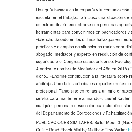
Una guía basada en la empatía y la comunicación no
escuela, en el trabajo... o incluso una situación d
es extraordinario encontrarse con personas agresiv
herramientas para convertirnos en pacificadores y t
violencia. Basado en los últimos hallazgos en neuro
prácticos y ejemplos de situaciones reales para disi
abogado, mediador y experto en resolución de conf
seguridad o el Congreso estadounidense. Fue eleg
America) y nombrado Mediador del Año en 2018 (The
dicho...«Enorme contribución a la literatura sobre 
arbitraje«Uno de los principales expertos en resolu
profesional«Tanto si te enfrentas a un niño enrabiet
servirá para mantenerte al mando». Laurel Kaufer
cualquier persona a desescalar cualquier discusió
del Departamento de Correcciones y Rehabilitación 
PUBLICACIONES SIMILARES: Sailor Moon 3 (Naoko 
Online Read Ebook Mist by Matthew Troy Walker
h