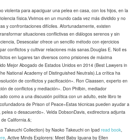
 violenta para apaciguar una pelea en casa, con los hijos, en la
e violencia física.Vivimos en un mundo cada vez más dividido y no
as y confrontaciones difíciles. Afortunadamente, existen
ransformar situaciones conflictivas en diálogos serenos y sin
ciencia, Desescalar ofrece un sencillo método con ejercicios
par conflictos y cultivar relaciones más sanas.Douglas E. Noll es
lictos en lugares tan diversos como prisiones de máxima
ido Mejor Abogado de Estados Unidos en 2014 (Best Lawyers in
 National Academy of Distinguished Neutrals).La crítica ha
resolución de conflictos y pacificación». Ron Claassen, experto en
ción de conflictos y mediación». Don Philbin, mediador
ado como a una discusión política con un adulto, este libro te
, cofundadora de Prison of Peace«Estas técnicas pueden ayudar a
n, pelea o desacuerdo». Velda DobsonDavis, exdirectora adjunta
de California.&;
Takeuchi Collection) by Naoko Takeuchi on Ipad
read book
,
ere
, Active Minds Explorers: Meet Baby Iguana by Ellen