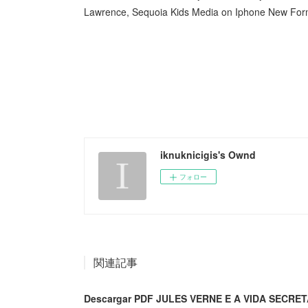
Lawrence, Sequoia Kids Media on Iphone New Fo
iknuknicigis's Ownd
フォロー
関連記事
Descargar PDF JULES VERNE E A VIDA SECR