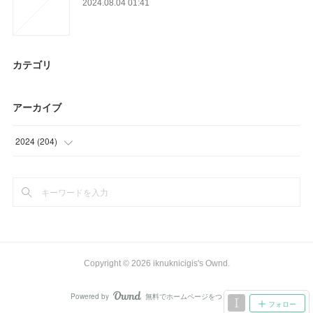
2024.08.04 01:41
カテゴリ
アーカイブ
2024
(
204
)
(
9
)
(
33
)
(
28
)
(
39
)
Copyright ©
2026
iknuknicigis's Ownd
.
(
42
)
Powered by
無料でホームページをつくろう
AmebaOwnd
フォロー