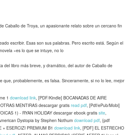
de Caballo de Troya, un apasionante relato sobre un cercano fin
eado escribir. Esas son sus palabras. Pero escrito está. Según el
novela «es lo que se intuye, no lo
 del libro más breve, y dramático, del autor de Caballo de
 que, probablemente, es falsa. Sinceramente, si no lo lee, mejor
ome 1
download link
, [PDF/Kindle] BOCANADAS DE AIRE
Y OTRAS MENTIRAS descargar gratis
read pdf
, [Pdf/ePub/Mobi]
CAS 1) - RYAN HOLIDAY descargar ebook gratis
site
,
 American Dystopia by Stephen Nothum
download pdf
, {pdf
TE + ESERCIZI PREMIUM B1
download link
, [PDF] EL ESTRECHO