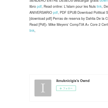
SENDERO ENTRE DESEOS descargar gratis
down
libro
pdf
, Read online: L'Islam pour les Nuls
link
, D
ANIVERSARIO
pdf
, PDF EPUB Download Political 
[download pdf] Perras de reserva by Dahlia De la 
Read [Pdf]> Mike Meyers' CompTIA A+ Core 2 Certi
link
,
iknuknicigis's Ownd
フォロー