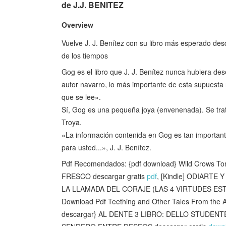
de J.J. BENITEZ
Overview
Vuelve J. J. Benítez con su libro más esperado des
de los tiempos
Gog es el libro que J. J. Benítez nunca hubiera des
autor navarro, lo más importante de esta supuesta 
que se lee».
Sí, Gog es una pequeña joya (envenenada). Se trata
Troya.
«La información contenida en Gog es tan importante
para usted...», J. J. Benítez.
Pdf Recomendados: {pdf download} Wild Crows T
FRESCO descargar gratis
pdf
, [Kindle] ODIARTE 
LA LLAMADA DEL CORAJE (LAS 4 VIRTUDES ESTOI
Download Pdf Teething and Other Tales From the
descargar} AL DENTE 3 LIBRO: DELLO STUDEN