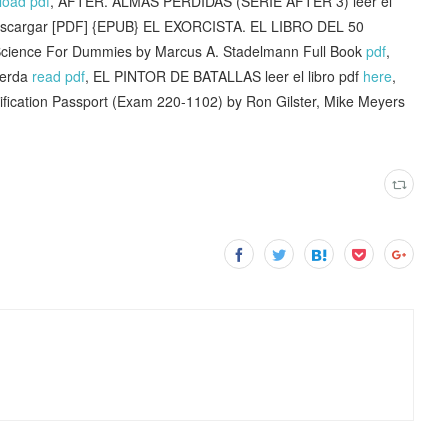
load pdf
, AFTER. ALMAS PERDIDAS (SERIE AFTER 3) leer el
escargar [PDF] {EPUB} EL EXORCISTA. EL LIBRO DEL 50
Science For Dummies by Marcus A. Stadelmann Full Book
pdf
,
Cerda
read pdf
, EL PINTOR DE BATALLAS leer el libro pdf
here
,
fication Passport (Exam 220-1102) by Ron Gilster, Mike Meyers